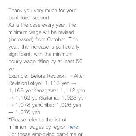
Thank you very much for your 
continued support.
As is the case every year, the 
minimum wage will be revised 
(increased) from October. This 
year, the increase is particularly 
significant, with the minimum 
hourly wage rising by at least 50 
yen.
Example: Before Revision → After 
RevisionTokyo: 1,113 yen → 
1,163 yenKanagawa: 1,112 yen 
→ 1,162 yenSaitama: 1,028 yen 
→ 1,078 yenChiba: 1,026 yen 
→ 1,076 yen
*Please refer to the list of 
minimum wages by region 
here
.
For those employing part-time or 