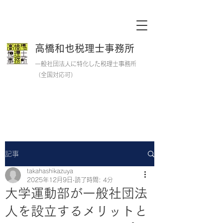
高橋和也税理士事務所
一般社団法人に特化した税理士事務所
​
​（全国対応可）
記事
takahashikazuya
2025年12月9日
読了時間: 4分
大学運動部が一般社団法
人を設立するメリットと