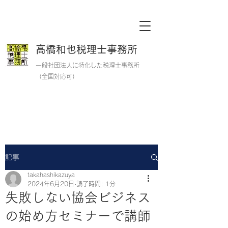
高橋和也税理士事務所
一般社団法人に特化した税理士事務所
​
​（全国対応可）
記事
takahashikazuya
2024年6月20日
読了時間: 1分
失敗しない協会ビジネス
の始め方セミナーで講師