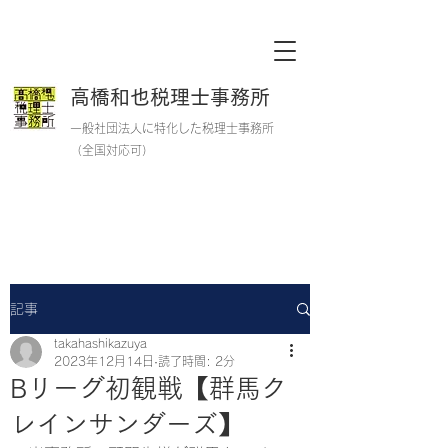
高橋和也税理士事務所
一般社団法人に特化した税理士事務所
​
​（全国対応可）
記事
takahashikazuya
2023年12月14日
読了時間: 2分
Bリーグ初観戦【群馬ク
レインサンダーズ】