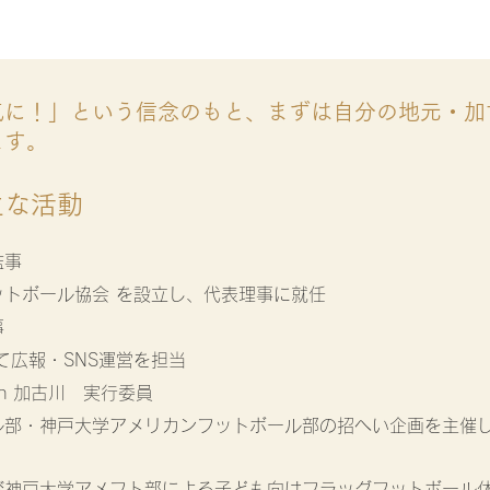
気に！」という信念のもと、まずは自分の地元・加
ます。
主な活動
監事
トボール協会 を設立し、代表理事に就任
事
て広報・SNS運営を担当
n 加古川 実行委員
ル部・神戸大学アメリカンフットボール部の招へい企画を主催
び神戸大学アメフト部による子ども向けフラッグフットボール