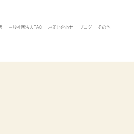
表
一般社団法人FAQ
お問い合わせ
ブログ
その他
・登記・運営がまとめて
る本』​
か月で3刷増版決定！