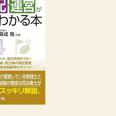
一般社団法人は、地域のス
団体、資格認定事業など、
法人格です。
設立手続きが簡易であり、
近年注目を集めており、法
式会社、合同会社に次ぐ多
本書は、一般社団法人の一
な定款の作成、登記の手続
社員総会や理事会の運営方
のです。
高橋 和也 (著),森成 翔
(著