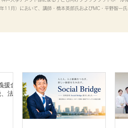
25年11月）において、講師・橋本英郎氏およびMC・平野智一
義援金
税、法