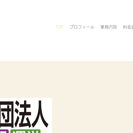
TOP
プロフィール
業務内容
料金
『一般社団法人 設立
わか
大好評！発売から9