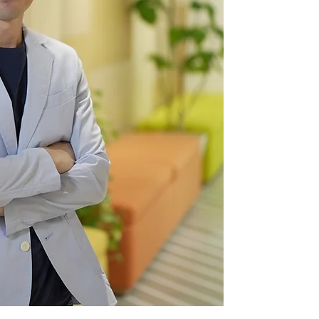
当事務所は、一般社団
利法人の設立・運営・
間から地域社会を支え
ます。
その一環として、返礼
したい人や団体に想い
も取り組みます。
税務の専門性を通じて
を支え、持続可能で活
目指します。
​​税理士 高橋和也